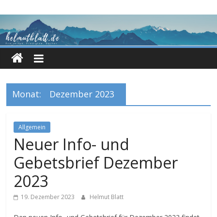
Zum
Inhalt
springen
Monat:
Dezember 2023
Allgemein
Neuer Info- und
Gebetsbrief Dezember
2023
19. Dezember 2023
Helmut Blatt