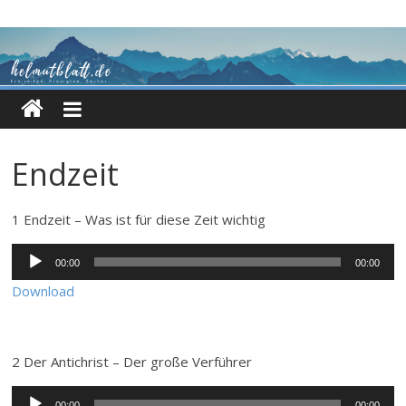
Zum
Inhalt
springen
Endzeit
1 Endzeit – Was ist für diese Zeit wichtig
Audio-
00:00
00:00
Player
Download
2 Der Antichrist – Der große Verführer
Audio-
00:00
00:00