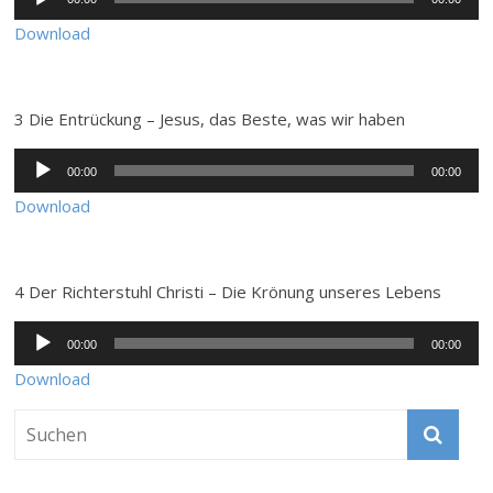
Player
Download
3 Die Entrückung – Jesus, das Beste, was wir haben
Audio-
00:00
00:00
Player
Download
4 Der Richterstuhl Christi – Die Krönung unseres Lebens
Audio-
00:00
00:00
Player
Download