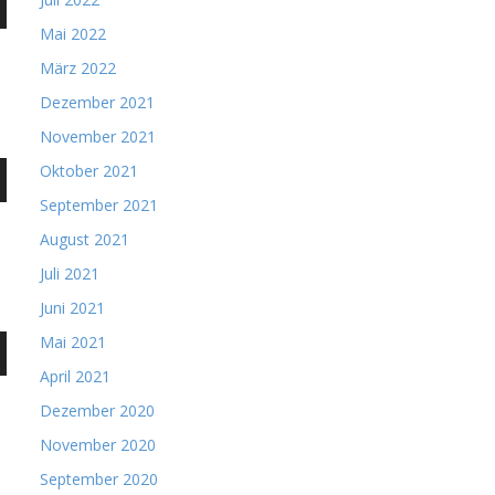
nter
Mai 2022
n,
März 2022
Dezember 2021
ke
November 2021
Oktober 2021
ten
nter
September 2021
n,
August 2021
Juli 2021
Juni 2021
ke
Mai 2021
ten
nter
April 2021
n,
Dezember 2020
November 2020
September 2020
ke