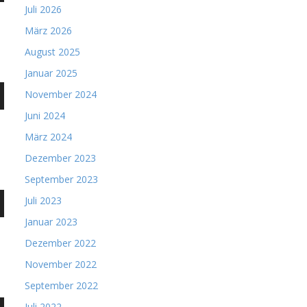
Juli 2026
n,
März 2026
August 2025
ke
Januar 2025
ten
November 2024
nter
Juni 2024
n,
März 2024
Dezember 2023
ke
September 2023
ten
Juli 2023
nter
Januar 2023
n,
Dezember 2022
November 2022
ke
September 2022
ten
Juli 2022