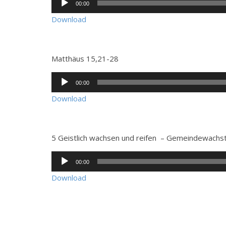
00:00
Player
Download
Matthäus 15,21-28
Audio-
00:00
Player
Download
5 Geistlich wachsen und reifen – Gemeindewachs
Audio-
00:00
Player
Download