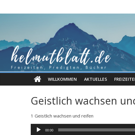
Zum
Inhalt
springen
WILLKOMMEN
AKTUELLES
FREIZEIT
Geistlich wachsen un
1 Geistlich wachsen und reifen
Audio-
00:00
Player