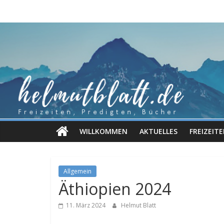
Zum
Inhalt
springen
WILLKOMMEN
AKTUELLES
FREIZEIT
Allgemein
Äthiopien 2024
11. März 2024
Helmut Blatt