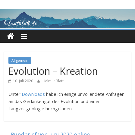
Zum
Inhalt
springen
Allgemein
Evolution – Kreation
10. Juli 2020
Helmut Blatt
Unter
Downloads
habe ich einige unvollendete Anfragen
an das Gedankengut der Evolution und einer
Langzeitgeologie hochgeladen.
←
Rundbrief von Juni 2020 online